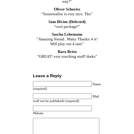
way!”
Oliver Schories
“Sonnenallee is very nice. Thx”
Sam Divine (Defected)
“cool package!”
Sascha Lebemann
“Amazing Sound.. Many Thankx 4 it!
Will play out 4 sure”
Bara Bröst
“GREAT! very touching stuff! thnks”
Leave a Reply
Name
(required)
Mail
(will not be published) (required)
Website